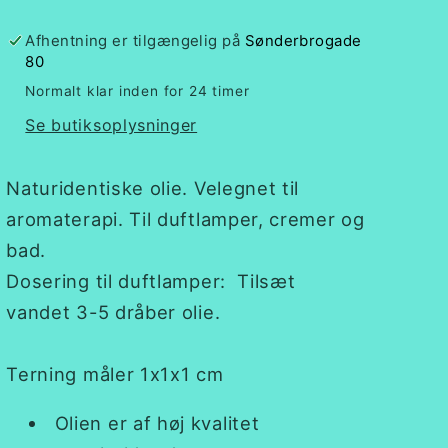
vild
vild
kirsebær
kirsebær
Afhentning er tilgængelig på
Sønderbrogade
80
Normalt klar inden for 24 timer
Se butiksoplysninger
Naturidentiske olie.
Velegnet til
aromaterapi. Til duftlamper, cremer og
bad.
Dosering til duftlamper: Tilsæt
vandet 3-5 dråber olie.
Terning måler 1x1x1 cm
Olien er af høj kvalitet