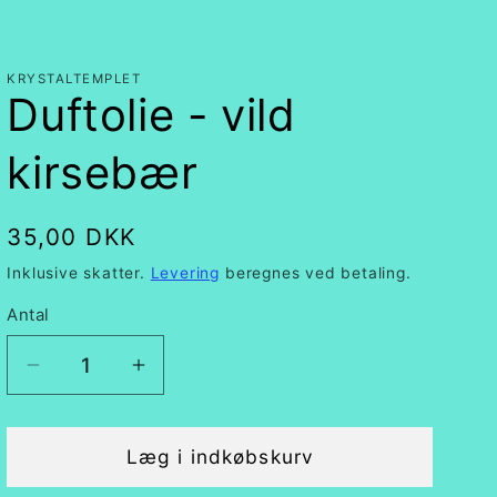
KRYSTALTEMPLET
Duftolie - vild
kirsebær
Normalpris
35,00 DKK
Inklusive skatter.
Levering
beregnes ved betaling.
Antal
Antal
Reducer
Øg
antallet
antallet
for
for
Duftolie
Duftolie
Læg i indkøbskurv
-
-