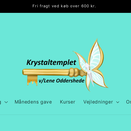
Fri fragt ved køb over 600 kr.
g
Månedens gave
Kurser
Vejledninger
O