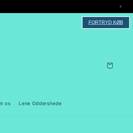
FORTRYD KØB
Indkøbskurv
m os
Lene Oddershede