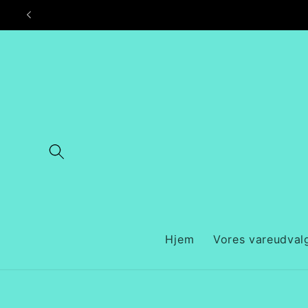
Gå til
indhold
Hjem
Vores vareudval